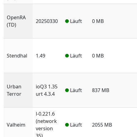
OpenRA
20250330
Läuft
0 MB
(TD)
Stendhal
1.49
Läuft
0 MB
Urban
ioQ3 1.35
Läuft
837 MB
Terror
urt 4.3.4
l-0.221.6
(network
Valheim
Läuft
2055 MB
version
35)