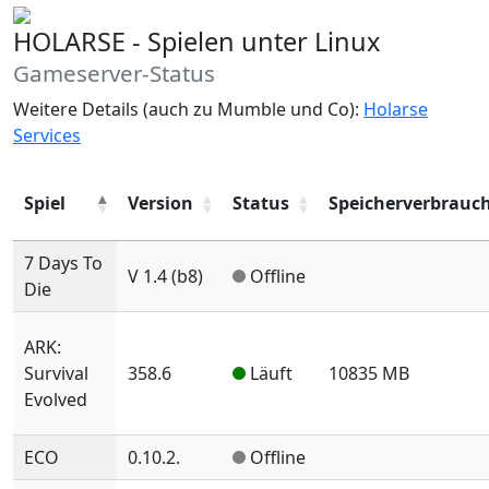
HOLARSE - Spielen unter Linux
Gameserver-Status
Weitere Details (auch zu Mumble und Co):
Holarse
Services
Spiel
Version
Status
Speicherverbrauc
7 Days To
V 1.4 (b8)
Offline
Die
ARK:
Survival
358.6
Läuft
10835 MB
Evolved
ECO
0.10.2.
Offline